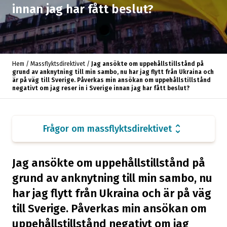
Får jag ansöka om tillfälligt skydd och
innan jag har fått beslut?
arrow_forward
uppehållstillstånd i vilket EU-land jag vill?
Hur länge gäller ett uppehållstillstånd med
arrow_forward
tillfälligt skydd enligt massflyktsdirektivet?
Hem
/
Massflyktsdirektivet
/
Jag ansökte om uppehållstillstånd på
grund av anknytning till min sambo, nu har jag flytt från Ukraina och
Kan jag folkbokföra mig i Sverige?
arrow_forward
är på väg till Sverige. Påverkas min ansökan om uppehållstillstånd
negativt om jag reser in i Sverige innan jag har fått beslut?
Måste jag ha ett giltigt pass?
arrow_forward
unfold_more
Frågor om massflyktsdirektivet
Kan jag byta från tillfälligt skydd enligt
massflyktsdirektivet till en annan typ av
arrow_forward
Jag ansökte om uppehållstillstånd på
uppehållstillstånd, som uppehållstillstånd på
grund av arbete eller anknytning?
grund av anknytning till min sambo, nu
har jag flytt från Ukraina och är på väg
Vad är det för skillnad på uppehållstillstånd
till Sverige. Påverkas min ansökan om
enligt massflyktsdirektivet och
arrow_forward
uppehållstillstånd negativt om jag
skyddsstatusförklaring (asyl)?