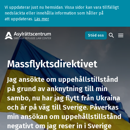
Vi uppdaterar just nu hemsidan. Vissa sidor kan vara tillfälligt
nedsläckta eller innehålla information som håller på
att uppdateras.
Läs mer
search
menu
Stöd oss
Massflyktsdirektivet
arrow_forward
Massflyktsdirektivet
Vad är massflyktsdirektivet?
arrow_forward
Jag ansökte om uppehållstillstånd
på grund av anknytning till min
Vilka omfattas av Massflyktsdirektivet?
arrow_forward
sambo, nu har jag flytt från Ukraina
och är på väg till Sverige. Påverkas
Hur ska jag göra för att få uppehållstillstånd
arrow_forward
enligt massflyktsdirektivet?
min ansökan om uppehållstillstånd
negativt om jag reser in i Sverige