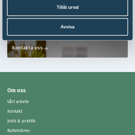
Tillåt urval
Så går asylprocessen till
arrow_forward
Avvisa
Kontakta oss
arrow_forward
Om oss
Vårt arbete
Kontakt
Jobb & praktik
Nyhetsbrev