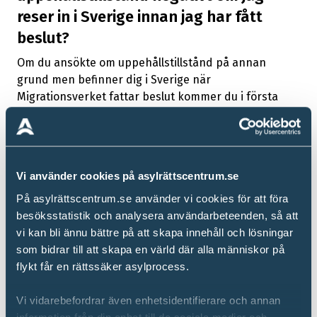
reser in i Sverige innan jag har fått
Kan jag ansöka om asyl i Sverige i stället för
beslut?
arrow_forward
uppehållstillstånd enligt massflyktsdirektivet?
Om du ansökte om uppehållstillstånd på annan
grund men befinner dig i Sverige när
Kan jag ansöka om att få en
Migrationsverket fattar beslut kommer du i första
skyddsstatusförklaring även om jag redan har
arrow_forward
hand få uppehållstillstånd enligt
uppehållstillstånd enligt massflyktsdirektivet?
massflyktsdirektivet om du uppfyller kriterierna. Din
ansökan om uppehållstillstånd på grund av
Vad är skillnaden i Migrationsverkets
familjeanknytning kommer då att avskrivas.
bedömning av skyddsbehovet enligt
arrow_forward
Vi använder cookies på asylrättscentrum.se
Om du inte omfattas av massflyktsdirektivet kan du
massflyktsdirektivet och vid en asylansökan?
På asylrättscentrum.se använder vi cookies för att föra
i stället beviljas uppehållstillstånd på grund av
besöksstatistik och analysera användarbeteenden, så att
familjeanknytning om du uppfyller villkoren.
Vad baserar Migrationsverket sin prövning av
vi kan bli ännu bättre på att skapa innehåll och lösningar
arrow_forward
ukrainska asylärenden på?
Huvudregeln är att uppehållstillstånd ska vara
som bidrar till att skapa en värld där alla människor på
beviljat innan du reser till Sverige, men tillstånd kan i
flykt får en rättssäker asylprocess.
Vad baserar Migrationsverket sin prövning av
undantagsfall beviljas om det handlar om en stark
arrow_forward
ukrainska asylärenden på?
anknytning och det inte är skäligt att den sökande
Vi vidarebefordrar även enhetsidentifierare och annan