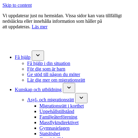
Skip to content
Vi uppdaterar just nu hemsidan. Vissa sidor kan vara tillfälligt
nedsläckta eller innehålla information som håller på
att uppdateras.
Läs mer
expand_more
Få hjälp
Få hjälp i din situation
För dig som är barn
Ge stöd till någon du möter
Lär dig mer om migrationsrätt
expand_more
Kunskap och utbildning
expand_more
Asyl- och migrationsrätt
Migrationsrätt i korthet
Uppehållstillstånd
Familjeåterförening
Massflyktsdirektivet
Gymnasielagen
Statslöshet