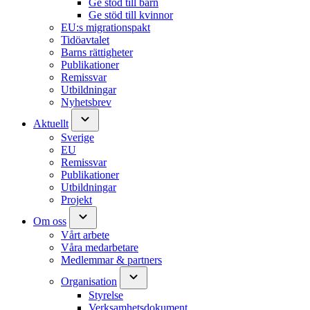
Ge stöd till barn
Ge stöd till kvinnor
EU:s migrationspakt
Tidöavtalet
Barns rättigheter
Publikationer
Remissvar
Utbildningar
Nyhetsbrev
expand_more
Aktuellt
Sverige
EU
Remissvar
Publikationer
Utbildningar
Projekt
expand_more
Om oss
Vårt arbete
Våra medarbetare
Medlemmar & partners
expand_more
Organisation
Styrelse
Verksamhetsdokument