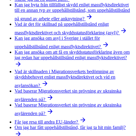
Kan jag byta från tillfälligt skydd enligt massflyktsdirektivet
till en annan typ av uppehållstillstånd, som uppehållstillstånd
arrow_forward
på grund av arbete eller anknytning?
Vad är det för skillnad på uppehållstillstånd enligt
arrow_forward
massflyktsdirektivet och skyddsstatusförklaring (asyl)?
Kan jag ansöka om asyl i Sverige i stället för
arrow_forward
uppehållstillstånd enligt massflyktsdirektivet?
Kan jag ansöka om att få en skyddsstatusförklaring även om
jag redan har uppehållstillstånd enligt massflyktsdirektivet?
arrow_forward
Vad är skillnaden i Migrationsverkets bedömning av
skyddsbehovet enligt massflyktsdirektivet och vid en
arrow_forward
asylansökan?
Vad baserar Migrationsverket sin prövning av ukrainska
arrow_forward
asylärenden på?
Vad baserar Migrationsverket sin prövning av ukrainska
arrow_forward
asylärenden på?
arrow_forward
Får jag resa till andra EU-länder?
Om jag har fått uppehållstillstånd, får jag ta hit min familj?
arrow_forward