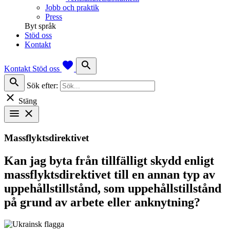
Jobb och praktik
Press
Byt språk
Stöd oss
Kontakt
favorite
search
Kontakt
Stöd oss
search
Sök efter:
close
Stäng
menu
close
Massflyktsdirektivet
Kan jag byta från tillfälligt skydd enligt
massflyktsdirektivet till en annan typ av
uppehållstillstånd, som uppehållstillstånd
på grund av arbete eller anknytning?