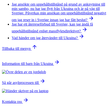
Jag ansökte om uppehållstillstånd på grund av anknytning till
min sambo, nu har jag flytt från Ukraina och är på väg till
Sverige. Påverkas min ansökan om uppehållstillstånd negativt
arrow_forward
om jag reser in i Sverige innan jag har fått beslut?
Jag har ett återreseförbud till Sverige, kan jag ändå få
arrow_forward
uppehållstillstånd enligt massflyktsdirektivet?
arrow_forward
Vad händer om jag återvänder till Ukraina?
arrow_upward
Tillbaka till menyn
arrow_forward
Information till barn från Ukraina
arrow_forward
Så går asylprocessen till
arrow_forward
Kontakta oss