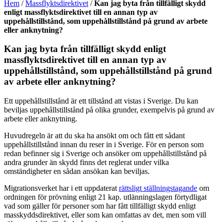
Hem
/
Massflyktsdirektivet
/
Kan jag byta från tillfälligt skydd
enligt massflyktsdirektivet till en annan typ av
uppehållstillstånd, som uppehållstillstånd på grund av arbete
eller anknytning?
Kan jag byta från tillfälligt skydd enligt
massflyktsdirektivet till en annan typ av
uppehållstillstånd, som uppehållstillstånd på grund
av arbete eller anknytning?
Ett uppehållstillstånd är ett tillstånd att vistas i Sverige. Du kan
beviljas uppehållstillstånd på olika grunder, exempelvis på grund av
arbete eller anknytning.
Huvudregeln är att du ska ha ansökt om och fått ett sådant
uppehållstillstånd innan du reser in i Sverige. För en person som
redan befinner sig i Sverige och ansöker om uppehållstillstånd på
andra grunder än skydd finns det reglerat under vilka
omständigheter en sådan ansökan kan beviljas.
Migrationsverket har i ett uppdaterat
rättsligt ställningstagande
om
ordningen för prövning enligt 21 kap. utlänningslagen förtydligat
vad som gäller för personer som har fått tillfälligt skydd enligt
masskyddsdirektivet, eller som kan omfattas av det, men som vill