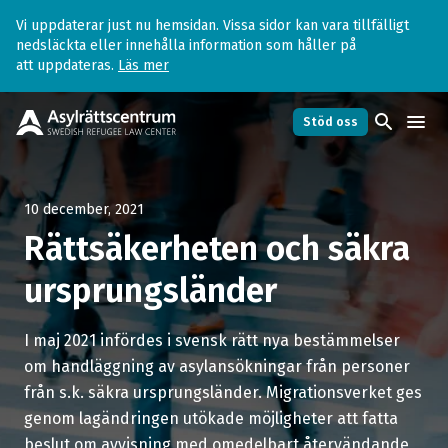
Vi uppdaterar just nu hemsidan. Vissa sidor kan vara tillfälligt
nedsläckta eller innehålla information som håller på
att uppdateras.
Läs mer
search
menu
Stöd oss
10 december, 2021
Rättsäkerheten och säkra
ursprungsländer
I maj 2021 infördes i svensk rätt nya bestämmelser
om handläggning av asylansökningar från personer
från s.k. säkra ursprungsländer. Migrationsverket ges
genom lagändringen utökade möjligheter att fatta
beslut om avvisning med omedelbart återvändande