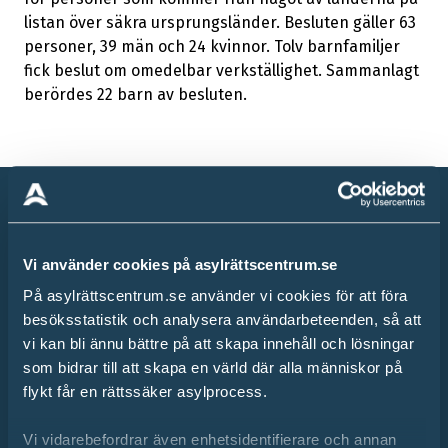
listan över säkra ursprungsländer. Besluten gäller 63
personer, 39 män och 24 kvinnor. Tolv barnfamiljer
fick beslut om omedelbar verkställighet. Sammanlagt
berördes 22 barn av besluten.
Asylrättscentrums
Vi använder cookies på asylrättscentrum.se
rekommendationer
På asylrättscentrum.se använder vi cookies för att föra
Utifrån granskningen lämnas följande
besöksstatistik och analysera användarbeteenden, så att
rekommendationer för att öka rättssäkerheten vid
vi kan bli ännu bättre på att skapa innehåll och lösningar
handläggning av asylansökningar från säkra
som bidrar till att skapa en värld där alla människor på
flykt får en rättssäker asylprocess.
ursprungsländer:
Vi vidarebefordrar även enhetsidentifierare och annan