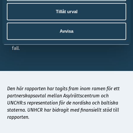
Utforma tydligare riktlinjer för när personer i
behov av särskilda förfarandegarantier inte kan
Tillåt urval
anses få sina behov tillgodosedda i en påskyndad
process.
Avvisa
Säkerställ att en tillräcklig bedömning av barnets
bästa och barnets egna asylskäl görs varje enskilt
fall.
Den här rapporten har tagits fram inom ramen för ett
partnerskapsavtal mellan Asylrättscentrum och
UNCHR:s representation för de nordiska och baltiska
staterna. UNHCR har bidragit med finansiellt stöd till
rapporten.