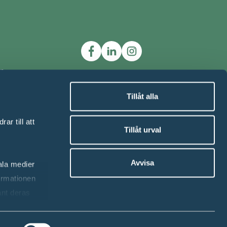
ta
rka
skor på
Tillåt alla
ar till att
Tillåt urval
 51
Avvisa
iala medier
ormationen
änt deras