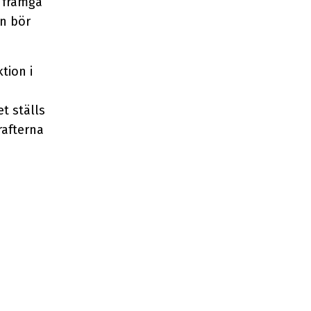
r framgå
rn bör
tion i
t ställs
rafterna