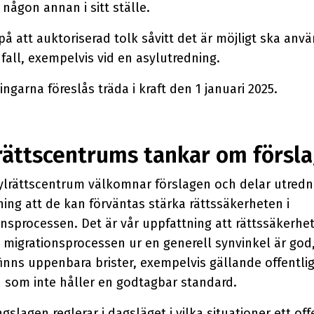
 någon annan i sitt ställe.
på att auktoriserad tolk såvitt det är möjligt ska anvä
 fall, exempelvis vid en asylutredning.
ngarna föreslås träda i kraft den 1 januari 2025.
rättscentrums tankar om försl
sylrättscentrum välkomnar förslagen och delar utred
ing att de kan förväntas stärka rättssäkerheten i
nsprocessen. Det är vår uppfattning att rättssäkerhet
 migrationsprocessen ur en generell synvinkel är god
finns uppenbara brister, exempelvis gällande offentli
n som inte håller en godtagbar standard.
gslagen reglerar i dagsläget i vilka situationer ett off