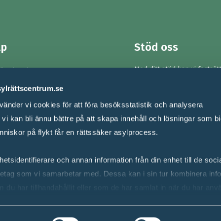
lp
Stöd oss
Med ditt stöd kan vi fortsät
din situation
försvara asylrätten och stä
om är barn
sylrättscentrum.se
rättssäkerheten för männi
flykt.
Ge en gåva!
gon i migrationsprocess
änder vi cookies för att föra besöksstatistik och analysera
Swish:
123 9005794
er om asylrätt
i kan bli ännu bättre på att skapa innehåll och lösningar som bidr
Bankgiro: 900-5794
nniskor på flykt får en rättssäker asylprocess.
Gustavslundsvägen 141, 167
Bromma
etsidentifierare och annan information från din enhet till de soc
etag som vi samarbetar med. Dessa kan i sin tur kombinera inf
du har tillhandahållit eller som de har samlat in när du har anv