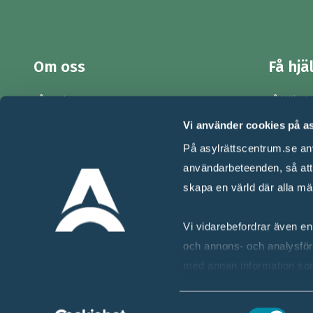
Om oss
Få hjä
Vårt arbete
Få hjälp i 
Kontakt
För dig s
Vi använder cookies på a
Jobb & praktik
Stötta nå
På asylrättscentrum.se anv
Nyhetsbrev
Lär dig m
användarbeteenden, så att v
skapa en värld där alla mä
Press
Vi vidarebefordrar även enh
och annons- och analysför
med annan information som 
tjänster.
Samtyckesval