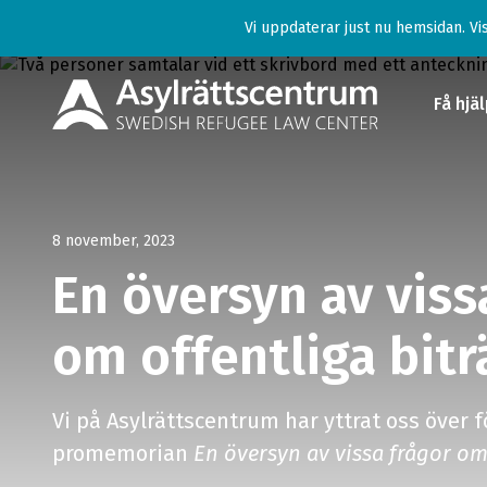
Vi uppdaterar just nu hemsidan. Vis
Få hjä
Få hjä
8 november, 2023
För d
En översyn av viss
Ge st
om offentliga bit
Lär d
migra
Vi på Asylrättscentrum har yttrat oss över f
promemorian
En översyn av vissa frågor om