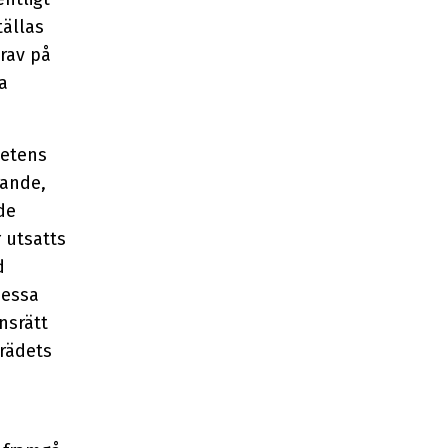
tällas
rav på
a
petens
rande,
de
 utsatts
d
Dessa
nsrätt
trädets