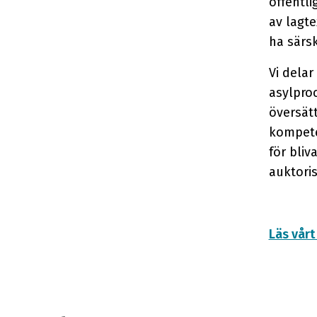
offentli
av lagte
ha särsk
Vi delar
asylpro
översätt
kompete
för bli
auktori
Läs vårt