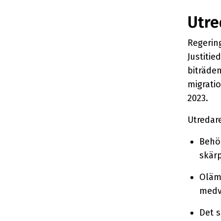
Utre
Regering
Justitie
biträden
migratio
2023.
Utredare
Behör
skärp
Oläm
medve
Det s