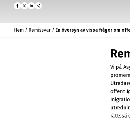
share
Hem
/
Remissvar
/
En översyn av vissa frågor om off
Rem
Vi på As
promem
Utredare
offentli
migratio
utredni
rättssä