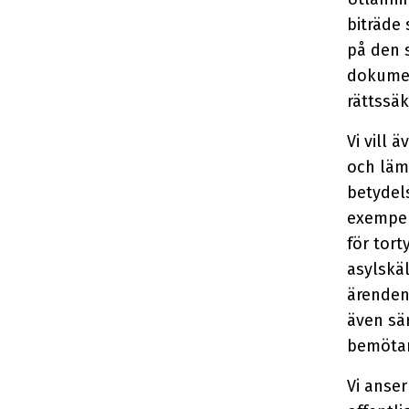
biträde 
på den s
dokumen
rättssäk
Vi vill 
och lämp
betydel
exempel
för tor
asylskäl
ärenden
även sär
bemötan
Vi anser