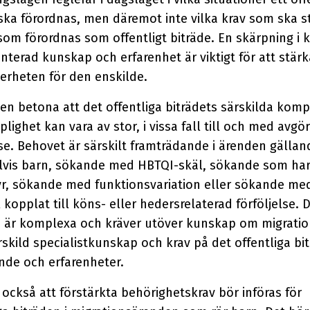
ska förordnas, men däremot inte vilka krav som ska s
om förordnas som offentligt biträde. En skärpning i k
terad kunskap och erfarenhet är viktigt för att stärk
erheten för den enskilde.
även betona att det offentliga biträdets särskilda kom
lighet kan vara av stor, i vissa fall till och med avgö
se. Behovet är särskilt framträdande i ärenden gällan
vis barn, sökande med HBTQI-skäl, sökande som har
tyr, sökande med funktionsvariation eller sökande me
 kopplat till köns- eller hedersrelaterad förföljelse. 
 är komplexa och kräver utöver kunskap om migratio
skild specialistkunskap och krav på det offentliga bi
de och erfarenheter.
 också att förstärkta behörighetskrav bör införas för