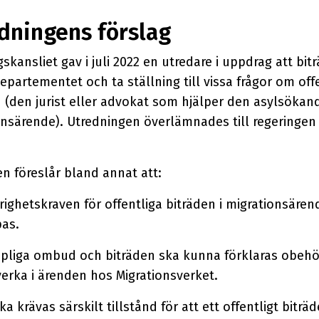
dningens förslag
skansliet gav i juli 2022 en utredare i uppdrag att bit
­departe­mentet och ta ställning till vissa frågor om offe
 (den jurist eller advokat som hjälper den asylsökande
nsärende). Utredningen överlämnades till regeringen i
n föreslår bland annat att:
ighetskraven för offentliga biträden i migrations­äre
as.
pliga ombud och biträden ska kunna förklaras obehör
rka i ärenden hos Migrations­verket.
ka krävas särskilt tillstånd för att ett offent­ligt biträd