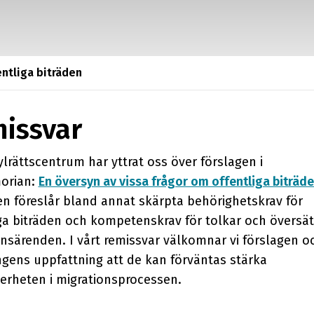
Utbildningar
Nyhetsbrev
entliga biträden
issvar
ylrättscentrum har yttrat oss över förslagen i
orian:
En översyn av vissa frågor om offentliga biträd
n föreslår bland annat skärpta behörig­hets­krav för
ga biträden och kompetens­krav för tolkar och översätt
ns­ärenden. I vårt remissvar välkomnar vi förslagen o
ngens uppfattning att de kan förväntas stärka
kerheten i migrationsprocessen.