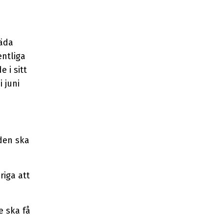
räda
nt­liga
 i sitt
 juni
nden ska
iga att
e ska få