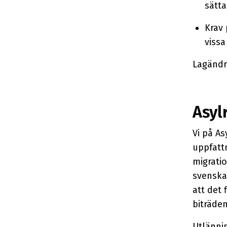
sätta
Krav 
vissa
Lagändri
Asyl
Vi på A
uppfattn
migratio
svenska
att det 
biträde
Utlännin