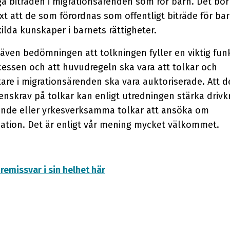
ga biträden i migrationsärenden som rör barn. Det bö
xt att de som förordnas som offentligt biträde för ba
ilda kunskaper i barnets rättigheter.
 även bedömningen att tolkningen fyller en viktig funk
cessen och att huvudregeln ska vara att tolkar och
are i migrationsärenden ska vara auktoriserade. Att de
nskrav på tolkar kan enligt utredningen stärka drivk
vande eller yrkesverksamma tolkar att ansöka om
sation. Det är enligt vår mening mycket välkommet.
 remissvar i sin helhet här