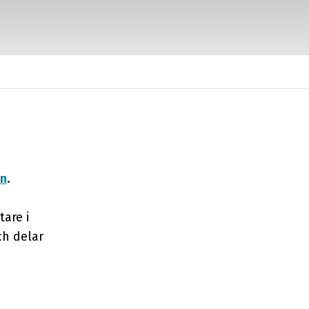
en
.
are i
ch delar