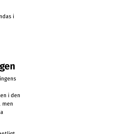
ndas i
agen
ningens
en i den
, men
ga
entligt