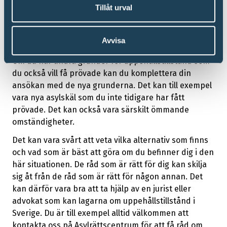
Tillåt urval
Har ditt tidsbegränsade uppehållstillstånd gått ut
utan att du uppfyllde kraven för permanent
uppehållstillstånd så kommer du enligt den nya
Avvisa
domen inte kunna få permanent uppehållstillstånd.
Om du har andra grunder för uppehållstillstånd som
du också vill få prövade kan du komplettera din
ansökan med de nya grunderna. Det kan till exempel
vara nya asylskäl som du inte tidigare har fått
prövade. Det kan också vara särskilt ömmande
omständigheter.
Det kan vara svårt att veta vilka alternativ som finns
och vad som är bäst att göra om du befinner dig i den
här situationen. De råd som är rätt för dig kan skilja
sig åt från de råd som är rätt för någon annan. Det
kan därför vara bra att ta hjälp av en jurist eller
advokat som kan lagarna om uppehållstillstånd i
Sverige. Du är till exempel alltid välkommen att
kontakta oss på Asylrättscentrum för att få råd om