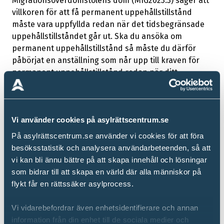
Migrationsöverdomstolens dom (MIG2023:3) säger att
villkoren för att få permanent uppehållstillstånd
måste vara uppfyllda redan när det tidsbegränsade
uppehållstillståndet går ut. Ska du ansöka om
permanent uppehållstillstånd så måste du därför
påbörjat en anställning som når upp till kraven för
permanent uppehållstillstånd redan när ditt
tidsbegränsade uppehållstillstånd går ut. Kom ihåg
att du måste ansöka om permanent
uppehållstillstånd innan ditt tidigare tillstånd går ut,
annars kan du förlora rätten att arbeta.
Vi använder cookies på asylrättscentrum.se
På asylrättscentrum.se använder vi cookies för att föra
Du kan byta anställning medan du väntar på svar
besöksstatistik och analysera användarbeteenden, så att
från Migrationsverket om din ansökan, men var noga
vi kan bli ännu bättre på att skapa innehåll och lösningar
med att kontrollera att den nya anställningen
som bidrar till att skapa en värld där alla människor på
uppfyller alla krav för permanent uppehållstillstånd.
flykt får en rättssäker asylprocess.
Både den tidigare och den nya anställningen måste
alltså uppfylla kraven.
Vi vidarebefordrar även enhetsidentifierare och annan
Du kan läsa om kraven för permanent
information från din enhet till de sociala medier och