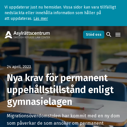
Vi uppdaterar just nu hemsidan. Vissa sidor kan vara tillfälligt
nedsläckta eller innehålla information som håller på
att uppdateras.
Läs mer
search
menu
Stöd oss
24 april, 2023
Nya krav för permanent
uppehållstillstånd enligt
gymnasielagen
Migrationsöverdomstolen har kommit med en ny dom
som påverkar de som ansöker om permanent