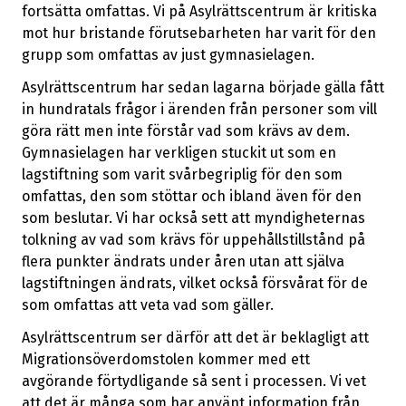
fortsätta omfattas. Vi på Asylrättscentrum är kritiska
mot hur bristande förutsebarheten har varit för den
grupp som omfattas av just gymnasielagen.
Asylrättscentrum har sedan lagarna började gälla fått
in hundratals frågor i ärenden från personer som vill
göra rätt men inte förstår vad som krävs av dem.
Gymnasielagen har verkligen stuckit ut som en
lagstiftning som varit svårbegriplig för den som
omfattas, den som stöttar och ibland även för den
som beslutar. Vi har också sett att myndigheternas
tolkning av vad som krävs för uppehållstillstånd på
flera punkter ändrats under åren utan att själva
lagstiftningen ändrats, vilket också försvårat för de
som omfattas att veta vad som gäller.
Asylrättscentrum ser därför att det är beklagligt att
Migrationsöverdomstolen kommer med ett
avgörande förtydligande så sent i processen. Vi vet
att det är många som har använt information från