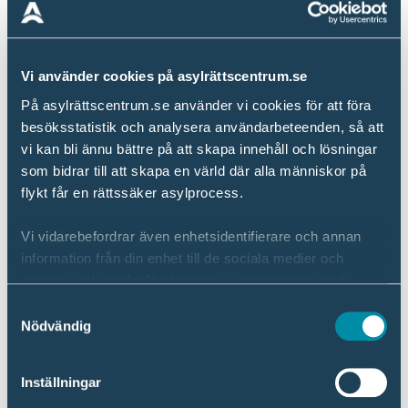
avgörande betydelse för människors liv och framtid.
Det handlar om människor.
Det handlar om familjer.
Vi använder cookies på asylrättscentrum.se
Det handlar om barn.
På asylrättscentrum.se använder vi cookies för att föra
Vi ser fram emot fortsatt dialog om hur vi tillsammans
besöksstatistik och analysera användarbeteenden, så att
kan värna asylrätten och stärka rättssäkerheten för
vi kan bli ännu bättre på att skapa innehåll och lösningar
människor på flykt.
som bidrar till att skapa en värld där alla människor på
Vänliga hälsningar,
flykt får en rättssäker asylprocess.
Asylrättscentrum
Vi vidarebefordrar även enhetsidentifierare och annan
information från din enhet till de sociala medier och
annons- och analysföretag som vi samarbetar med.
Relaterat
Dessa kan i sin tur kombinera informationen med annan
Samtyckesval
information som du har tillhandahållit eller som de har
Nödvändig
samlat in när du har använt deras tjänster.
Inställningar
Sverige
Läs mer om hur vi hanterar dina personuppgifter i vår