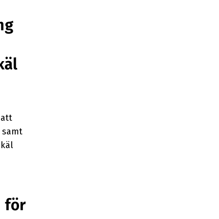
ng
käl
att
l samt
skäl
 för