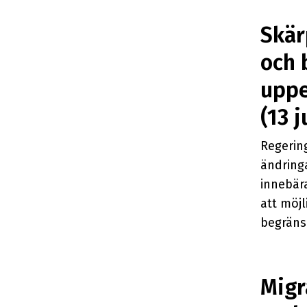
Skär
och 
uppe
(13 j
Regerin
ändring
innebära
att möjl
begräns
Migr