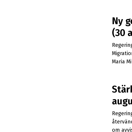
Ny g
(
30 
Regering
Migrati
Maria Mi
Stär
augu
Regering
återvän
om avvis