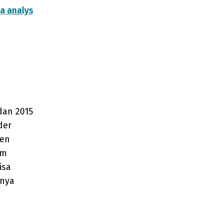
a analys
dan 2015
der
gen
om
isa
 nya