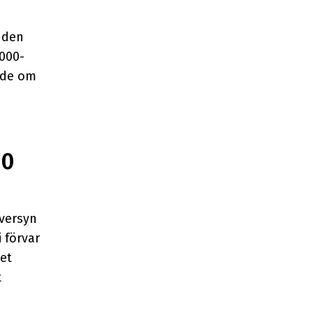
 den
000-
nde om
10
översyn
 förvar
et
t