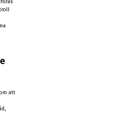
nföras
roll
ana
de
om att
åd,