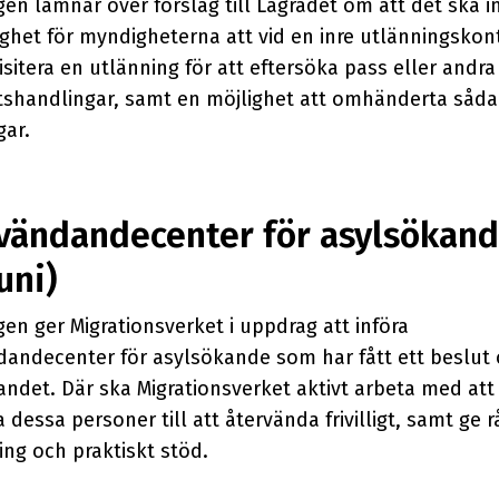
en lämnar över förslag till Lagrådet om att det ska i
ghet för myndigheterna att vid en inre utlänningskont
sitera en utlänning för att eftersöka pass eller andra
etshandlingar, samt en möjlighet att omhänderta såd
gar.
vändandecenter för asylsökan
uni)
en ger Migrationsverket i uppdrag att införa
dandecenter för asylsökande som har fått ett beslut 
ndet. Där ska Migrationsverket aktivt arbeta med att
 dessa personer till att återvända frivilligt, samt ge r
ng och praktiskt stöd.