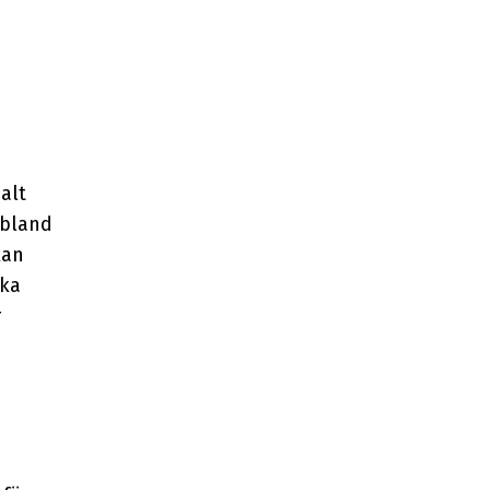
alt
 bland
kan
ska
r