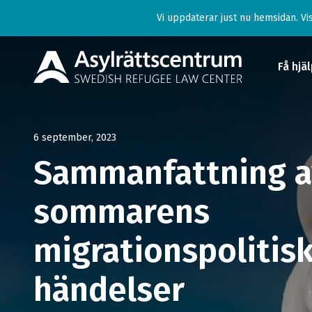
Vi uppdaterar just nu hemsidan. Vis
Få hjä
Få hjä
6 september, 2023
För d
Sammanfattning a
Ge st
sommarens
Lär d
migrationspolitis
migra
händelser