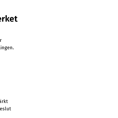
erket
r
lingen.
1
ärkt
eslut