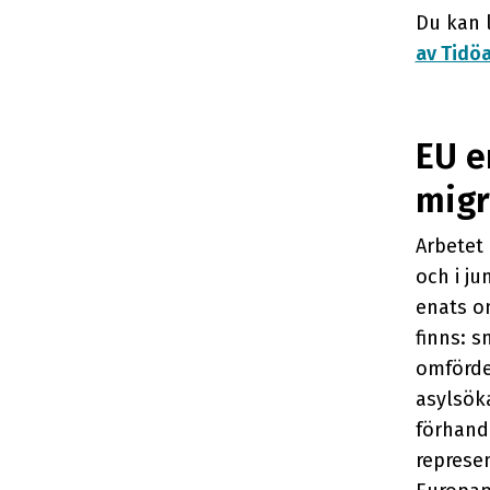
Du kan l
av Tidöa
EU
en
migr
Arbetet
och i j
enats o
finns: s
omförde
asylsöka
förhand
represe