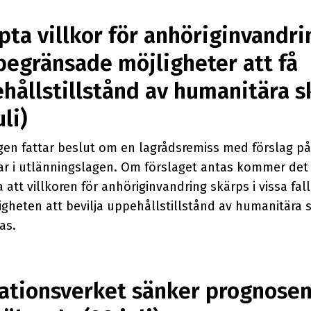
pta villkor för anhöriginvandri
begränsade möjligheter att få
hållstillstånd av humanitära s
uli)
gen fattar beslut om en lagrådsremiss med förslag på
ar i utlänningslagen. Om förslaget antas kommer det 
 att villkoren för anhöriginvandring skärps i vissa fal
igheten att bevilja uppehållstillstånd av humanitära 
as.
ationsverket sänker prognosen