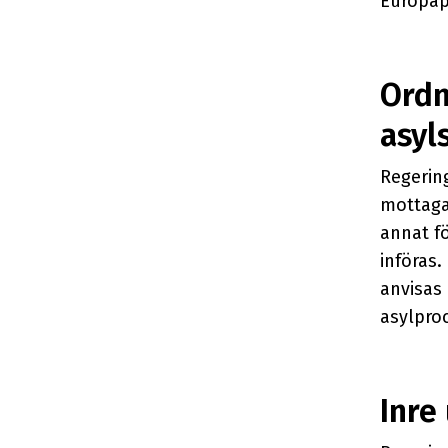
Europap
Ordn
asyl
Regering
mottaga
annat f
införas.
anvisas 
asylpro
Inre