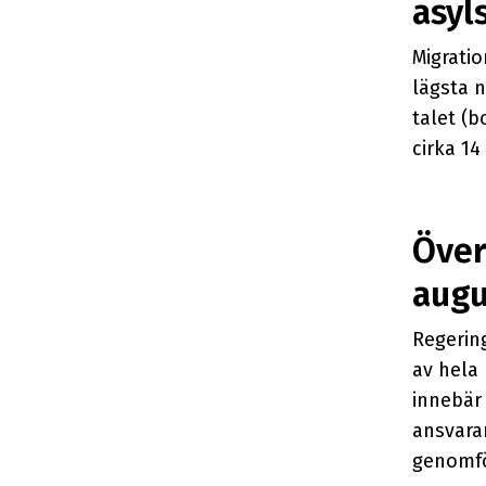
asyl
Migrati
lägsta 
talet (
cirka 14
Över
augu
Regerin
av hela 
innebär
ansvarar
genomfö