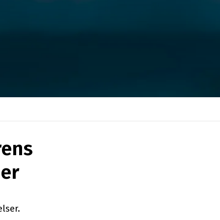
rens
ser
lser.