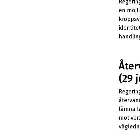
Regering
en möjli
kroppsvi
identit
handlin
Åter
(29 j
Regering
återvän
lämna la
motivera
vägledni