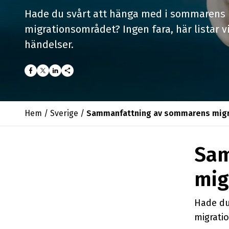
Hade du svårt att hänga med i sommarens
migrationsområdet? Ingen fara, här listar
händelser.
share
Hem
/
Sverige
/
Sammanfattning av sommarens migra
Sam
mig
Hade du
migrati