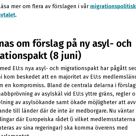
äsa mer om flera av förslagen i vår
migrationspolitisk
vtalet
.
as om förslag på ny asyl- och
ationspakt (8 juni)
 med EU:s nya asyl- och migrationspakt har pågått se
uni kom beskedet att en majoritet av EU:s medlemslän
m en kompromiss. Bland de centrala delarna i försla
nabbprövning av asylskäl vid EU:s yttre gräns, regler 
lning av asylsökande samt ökade möjligheter att avv
nde till länder där de inte är medborgare. Nu väntar
lingar där Europeiska rådet (i vilket medlemsstaterna
nteras av sina regeringar) ska komma överens med