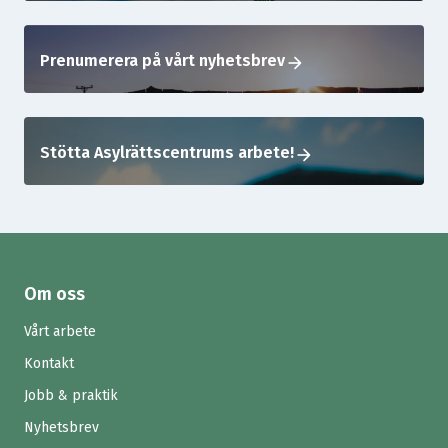
Prenumerera på vårt nyhetsbrev
arrow_forward
Stötta Asylrättscentrums arbete!
arrow_forward
Om oss
Vårt arbete
Kontakt
Jobb & praktik
Nyhetsbrev