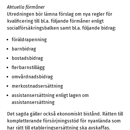
Aktuella förmåner
Skärpta kontroller av vandel i
arrow_forward
utlänningsärenden
Utredningen bör lämna förslag om nya regler för
kvalificering till bl.a. följande förmåner enligt
socialförsäkringsbalken samt bl.a. följande bidrag:
Skärpta villkor för anhöriginvandring
arrow_forward
föräldrapenning
Översyn av incitamentsstrukturer för frivillig
barnbidrag
arrow_forward
återvandring
bostadsbidrag
flerbarnstillägg
Åtgärder för minskade tilldragningsfaktorer
genom begränsade förmåner för icke-
arrow_forward
omvårdnadsbidrag
medborgare
merkostnadsersättning
assistansersättning enligt lagen om
Förhöjd straffskala och regelskärpningar mot
assistansersättning
barnäktenskap, tvångsgifte, månggifte och
arrow_forward
fullmaktsäktenskap
Det sagda gäller också ekonomiskt bistånd. Rätten till
kompletterande försörjningsstöd för nyanlända som
Fler utvisningar på grund av brott
arrow_forward
har rätt till etableringsersättning ska avskaffas.