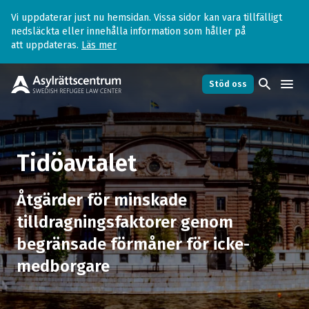
Vi uppdaterar just nu hemsidan. Vissa sidor kan vara tillfälligt
nedsläckta eller innehålla information som håller på
att uppdateras.
Läs mer
search
menu
Stöd oss
Tidöavtalet
Tidöavtalet
arrow_forward
Åtgärder för minskade
Sammanfattande kommentar
arrow_forward
tilldragningsfaktorer genom
begränsade förmåner för icke-
Inre gränskontroller till Sverige ska stärkas
arrow_forward
medborgare
Ökad användning av biometriska data i
utlänningsärenden, avskaffande av
arrow_forward