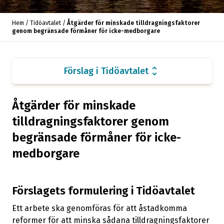
preskription m.m.
Hem
/
Tidöavtalet
/
Åtgärder för minskade tilldragningsfaktorer
genom begränsade förmåner för icke-medborgare
Utökat arbete och förstärkta möjligheter till
inre utlänningskontroller och effektivt
arrow_forward
verkställighetsarbete
unfold_more
Förslag i Tidöavtalet
Samlat ansvar och intensifierat arbete för
arrow_forward
återvändandeverksamhet
Åtgärder för minskade
tilldragningsfaktorer genom
Asyllagstiftningen ska anpassas efter den
arrow_forward
rättsliga miniminivån enligt EU-rätten
begränsade förmåner för icke-
medborgare
Återinförd registrering för EES-medborgare
arrow_forward
Förslagets formulering i Tidöavtalet
Skärpta villkor för arbetskraftsinvandring
arrow_forward
Ett arbete ska genomföras för att åstadkomma
Översyn av prövningen av asylansökan från
reformer för att minska sådana tilldragningsfaktorer