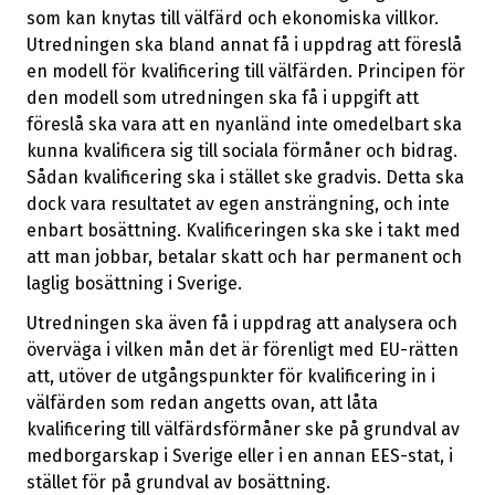
arrow_forward
säkra länder
som kan knytas till välfärd och ekonomiska villkor.
Utredningen ska bland annat få i uppdrag att föreslå
en modell för kvalificering till välfärden. Principen för
Transitcenter ska införas för hela
arrow_forward
den modell som utredningen ska få i uppgift att
asylprocessen
föreslå ska vara att en nyanländ inte omedelbart ska
kunna kvalificera sig till sociala förmåner och bidrag.
Utred en möjlighet att utvisa en utländsk
arrow_forward
Sådan kvalificering ska i stället ske gradvis. Detta ska
medborgares på grund av bristande vandel
dock vara resultatet av egen ansträngning, och inte
enbart bosättning. Kvalificeringen ska ske i takt med
Asylsökandes ansvar för kostnaderna för
att man jobbar, betalar skatt och har permanent och
arrow_forward
mottagandet
laglig bosättning i Sverige.
Utredningen ska även få i uppdrag att analysera och
Begränsning av vidarebosättning till Sverige
arrow_forward
överväga i vilken mån det är förenligt med EU-rätten
att, utöver de utgångspunkter för kvalificering in i
Skärpta krav för medborgarskap
arrow_forward
välfärden som redan angetts ovan, att låta
kvalificering till välfärdsförmåner ske på grundval av
medborgarskap i Sverige eller i en annan EES-stat, i
Återkalla uppehållstillstånd i fler fall
arrow_forward
stället för på grundval av bosättning.