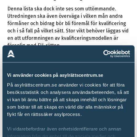
Denna lista ska dock inte ses som uttömmande.
Villkorat bistånd och diplomatiska åtgärder för
Utredningen ska även överväga i vilken mån andra
arrow_forward
ökat återvändande
förmåner och bidrag bör bli föremål för kvalificering
och i så fall på vilket sätt. Stor vikt behöver läggas vid
en att utformningen av kvalificeringsmodellen är
Begränsa rätten till försörjningsstöd
arrow_forward
förenlig med EU-rätten.
Säkra bedömningar av uppehållstillstånd p.g.a.
arrow_forward
studier
Vad händer med förslaget?
Vi använder cookies på asylrättscentrum.se
Rättssäkerhet på migrationsområdet
arrow_forward
Den
19 oktober 2023
gav regeringen en kommitté i
På asylrättscentrum.se använder vi cookies för att föra
uppdrag
att se över kvalificeringen till
besöksstatistik och analysera användarbeteenden, så att
socialförsäkring och ekonomiskt bistånd och ta
Integrationspolitikens målstruktur
arrow_forward
vi kan bli ännu bättre på att skapa innehåll och lösningar
ställning till på vilket sätt personer som kommer till
som bidrar till att skapa en värld där alla människor på
Sverige som nyanlända och icke-medborgare som
flykt får en rättssäker asylprocess.
Samhällsintroduktion m.m.
arrow_forward
redan bor i Sverige ska kvalificera sig.
Vi vidarebefordrar även enhetsidentifierare och annan
Den
25 juli 2024
beslutade
regeringen om att
Bosättning för nyanlända
arrow_forward
information från din enhet till de sociala medier och