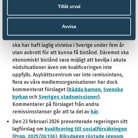
av arbete under en viss tid. Kvalificeringen kommer
Tillåt urval
gälla alla som flyttar till Sverige från ett land
utanför EU/EES, oavsett medborgarskap. Slutligen
föreslås en modell för kvalificering till ekonomiskt
Avvisa
bistånd. Förslaget innebär att den som inte är –
eller ska likabehandlas med – svensk medborgare
ska har haft laglig vistelse i Sverige under fem år
utan avbrott för att kunna få bistånd. Däremot ska
ekonomiskt bistånd vara möjligt att bevilja i akuta
nödsituationer även om kvalificeringen inte
uppfylls. Asylrättscentrum var inte remissintans,
flera av våra medlemsorganisationer har dock
kommenterat förslaget (
Rädda barnen
,
Svenska
kyrkan
och
Sveriges stadsmissioner
).
Kommentarer på förslaget från andra
remissinsstanser går att ta del av
här
.
Den 23 februari 2026 presenterade regeringen sitt
lagförslag om
kvalificering till socialförsäkringen
(Prop. 2025/26:136)
.
Riksdagen röstade igenom