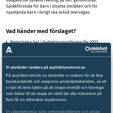
obligatorisk språkscreening på BVC genomföras.
Språkförskola för barn i utsatta områden och för
Transitcenter ska införas för hela
arrow_forward
asylprocessen
nyanlända barn i övrigt ska också övervägas.
Utred en möjlighet att utvisa en utländsk
arrow_forward
Vad händer med förslaget?
medborgares på grund av bristande vandel
Regeringen har i budgetpropositionen för 2023
Asylsökandes ansvar för kostnaderna för
aviserat en satsning för att bland annat stärka och
arrow_forward
mottagandet
vidareutveckla hembesöksprogram inom BVC.
Regeringen har den
4 maj 2023
gett ett
uppdrag
åt
Begränsning av vidarebosättning till Sverige
arrow_forward
Vi använder cookies på asylrättscentrum.se
Socialstyrelsen att bland annat att utreda
förutsättningarna för och föreslå hur barns
På asylrättscentrum.se använder vi cookies för att föra
Skärpta krav för medborgarskap
arrow_forward
språkkunskaper och språkutveckling i det svenska
besöksstatistik och analysera användarbeteenden, så att
språket kan följas upp inom ramen för
vi kan bli ännu bättre på att skapa innehåll och lösningar
barnhälsovården eller annan lämplig aktör samt
som bidrar till att skapa en värld där alla människor på
Återkalla uppehållstillstånd i fler fall
arrow_forward
utreda och föreslå hur stödbehov kan tillgodoses.
flykt får en rättssäker asylprocess.
Den
21 november 2024
tillsatte regeringen en
Skärpta kontroller av vandel i
arrow_forward
Vi vidarebefordrar även enhetsidentifierare och annan
särskild utredare som ska överväga hur det kan