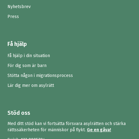
arrow_forward
Nyhetsbrev
Press
Begränsning av rätten till tolk för personer
med uppehållstillstånd och svenskt
arrow_forward
medborgarskap
Få hjälp
Ökade integrationsmöjligheter för de yngsta
arrow_forward
barnen
Få hjälp i din situation
För dig som är barn
Stötta någon i migrationsprocess
Lär dig mer om asylrätt
Stöd oss
Med ditt stöd kan vi fortsätta försvara asylrätten och stärka
rättssäkerheten för människor på flykt.
Ge en gåva!