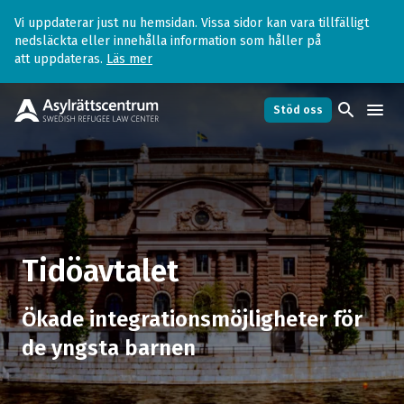
Vi uppdaterar just nu hemsidan. Vissa sidor kan vara tillfälligt
nedsläckta eller innehålla information som håller på
att uppdateras.
Läs mer
search
menu
Stöd oss
Tidöavtalet
arrow_forward
Sammanfattande kommentar
arrow_forward
Tidöavtalet
Inre gränskontroller till Sverige ska stärkas
arrow_forward
Ökade integrationsmöjligheter för
Ökad användning av biometriska data i
de yngsta barnen
utlänningsärenden, avskaffande av
arrow_forward
preskription m.m.