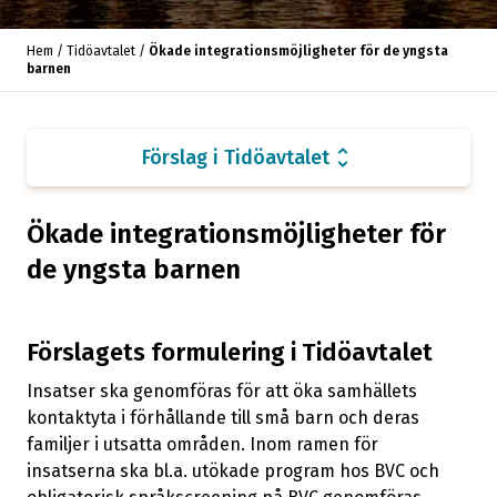
Utökat arbete och förstärkta möjligheter till
Hem
/
Tidöavtalet
/
Ökade integrationsmöjligheter för de yngsta
inre utlänningskontroller och effektivt
arrow_forward
barnen
verkställighetsarbete
Samlat ansvar och intensifierat arbete för
arrow_forward
unfold_more
Förslag i Tidöavtalet
återvändandeverksamhet
Asyllagstiftningen ska anpassas efter den
Ökade integrationsmöjligheter för
arrow_forward
rättsliga miniminivån enligt EU-rätten
de yngsta barnen
Återinförd registrering för EES-medborgare
arrow_forward
Förslagets formulering i Tidöavtalet
Skärpta villkor för arbetskraftsinvandring
arrow_forward
Insatser ska genomföras för att öka samhällets
kontaktyta i förhållande till små barn och deras
Översyn av prövningen av asylansökan från
familjer i utsatta områden. Inom ramen för
arrow_forward
säkra länder
insatserna ska bl.a. utökade program hos BVC och