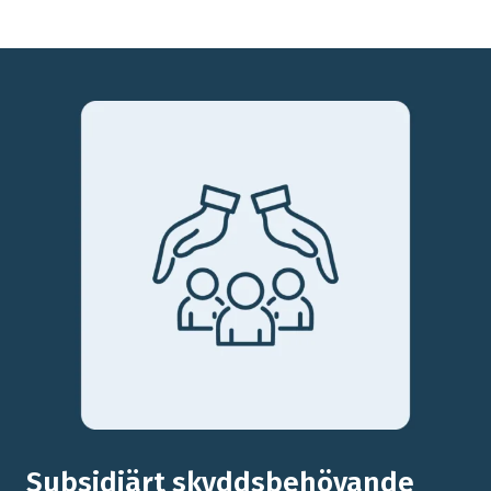
Subsidiärt skyddsbehövande