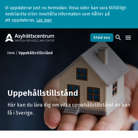
Vi uppdaterar just nu hemsidan. Vissa sidor kan vara tillfälligt
nedsläckta eller innehålla information som håller på
att uppdateras.
Läs mer
search
menu
Stöd oss
Hem
/
Uppehållstillstånd
Uppehållstillstånd
Här kan du lära dig om vilka uppehållstillstånd du kan
få i Sverige.