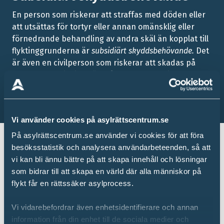
En person som riskerar att straffas med döden eller
att utsättas för tortyr eller annan omänsklig eller
förnedrande behandling av andra skäl än kopplat till
flyktinggrunderna är
subsidiärt skyddsbehövande.
Det
är även en civilperson som riskerar att skadas på
grund av urskillningslöst våld med anledning av en
väpnad konflikt.
Vi använder cookies på asylrättscentrum.se
På asylrättscentrum.se använder vi cookies för att föra
besöksstatistik och analysera användarbeteenden, så att
Synnerligen ömmande
vi kan bli ännu bättre på att skapa innehåll och lösningar
som bidrar till att skapa en värld där alla människor på
omständigheter
flykt får en rättssäker asylprocess.
Om en person som sökt asyl varken uppfyller kraven
Vi vidarebefordrar även enhetsidentifierare och annan
för att vara flykting eller subsidiärt skyddsbehövande
information från din enhet till de sociala medier och