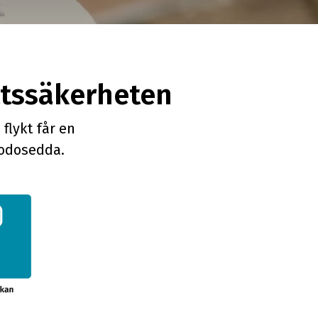
ättssäkerheten
flykt får en
godosedda.