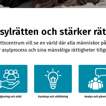
Utbildningar
Nyhetsbrev
asylrätten och stärker r
ättscentrum vill se en värld där alla människor på 
r asylprocess och sina mänskliga rättigheter till