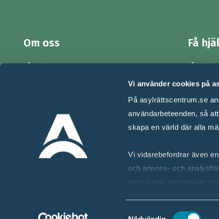
Om oss
Få hjä
Vårt arbete
Få hjälp i 
Kontakt
För dig s
Vi använder cookies på a
Jobb & praktik
Stötta nå
På asylrättscentrum.se anv
Nyhetsbrev
Lär dig m
användarbeteenden, så att v
skapa en värld där alla mä
Press
Vi vidarebefordrar även enh
och annons- och analysför
med annan information som 
tjänster.
Samtyckesval
© 2026 Asylrättscentrum - Alla rättigheter förbehållna
Nödvändig