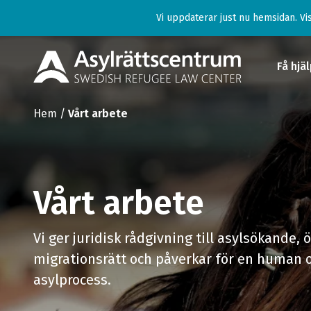
Vi uppdaterar just nu hemsidan. Vis
Få hjä
Hem
/
Vårt arbete
Få hjä
För d
Vårt arbete
Ge st
Lär d
Vi ger juridisk rådgivning till asylsökande
migra
migrationsrätt och påverkar för en human o
asylprocess.