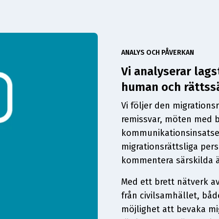
ANALYS OCH PÅVERKAN
Vi analyserar lags
human och rättssä
Vi följer den migration
remissvar, möten med be
kommunikationsinsatser. 
migrationsrättsliga pers
kommentera särskilda 
Med ett brett nätverk a
från civilsamhället, både
möjlighet att bevaka mi