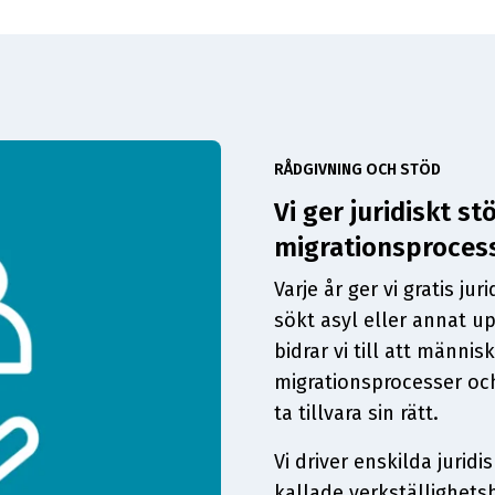
RÅDGIVNING OCH STÖD
Vi ger juridiskt s
migrationsprocess 
Varje år ger vi gratis j
sökt asyl eller annat up
bidrar vi till att männi
migrationsprocesser och
ta tillvara sin rätt.
Vi driver enskilda jurid
kallade verkställighetsh