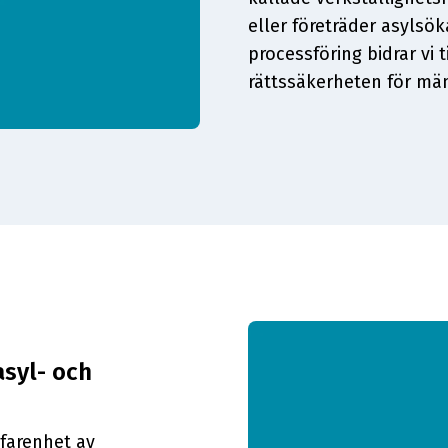
eller företräder asyls
processföring bidrar vi t
rättssäkerheten för män
asyl- och
farenhet av