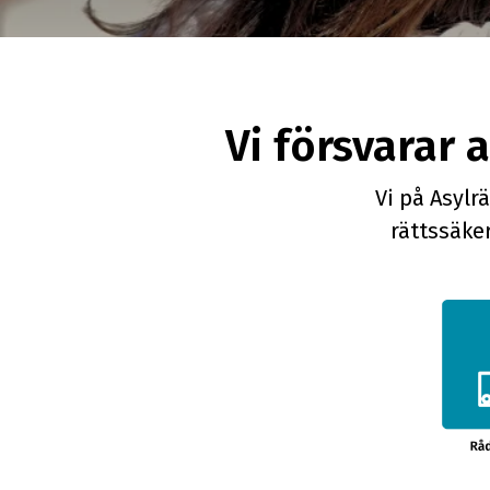
Vi försvarar 
Vi på Asylr
rättssäke