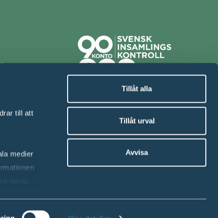
ta
rka
skor på
Tillåt alla
ar till att
Tillåt urval
 51
Avvisa
iala medier
ormationen
änt deras
ring