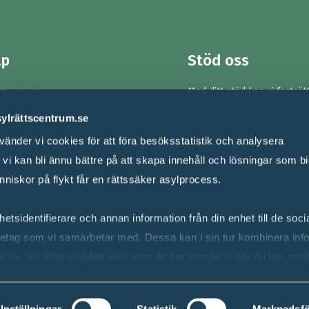
lp
Stöd oss
Med ditt stöd kan vi fortsät
din situation
försvara asylrätten och stä
om är barn
sylrättscentrum.se
rättssäkerheten för männi
flykt.
Ge en gåva!
gon i migrationsprocess
änder vi cookies för att föra besöksstatistik och analysera
Swish:
123 9005794
er om asylrätt
i kan bli ännu bättre på att skapa innehåll och lösningar som bidr
Bankgiro: 900-5794
nniskor på flykt får en rättssäker asylprocess.
Gustavslundsvägen 141, 167
Bromma
etsidentifierare och annan information från din enhet till de soc
etag som vi samarbetar med. Dessa kan i sin tur kombinera inf
du har tillhandahållit eller som de har samlat in när du har anv
Inställningar
Statistik
Marknadsfö