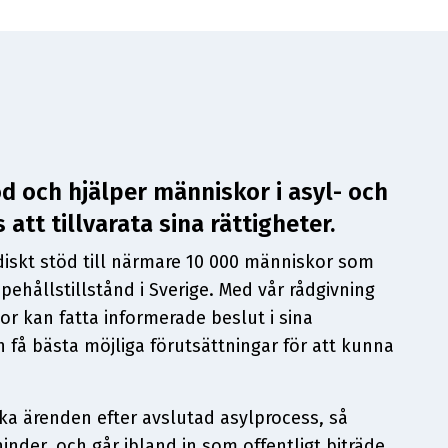
töd och hjälper människor i asyl- och
att tillvarata sina rättigheter.
uridiskt stöd till närmare 10 000 människor som
pehållstillstånd i Sverige. Med vår rådgivning
skor kan fatta informerade beslut i sina
 få bästa möjliga förutsättningar för att kunna
iska ärenden efter avslutad asylprocess, så
inder, och går ibland in som offentligt biträde