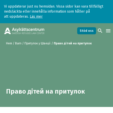
Vi uppdaterar just nu hemsidan. Vissa sidor kan vara tillfälligt
nedsläckta eller innehålla information som håller på
att uppdateras.
Läs mer
search
menu
Stöd oss
Hem
/
Barn
/
Притулок у Швеції
/
Право дітей на притулок
Право дітей на притулок