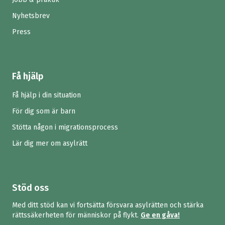
Nyhetsbrev
Press
Få hjälp
Få hjälp i din situation
För dig som är barn
Stötta någon i migrationsprocess
Lär dig mer om asylrätt
Stöd oss
Med ditt stöd kan vi fortsätta försvara asylrätten och stärka
rättssäkerheten för människor på flykt.
Ge en gåva!