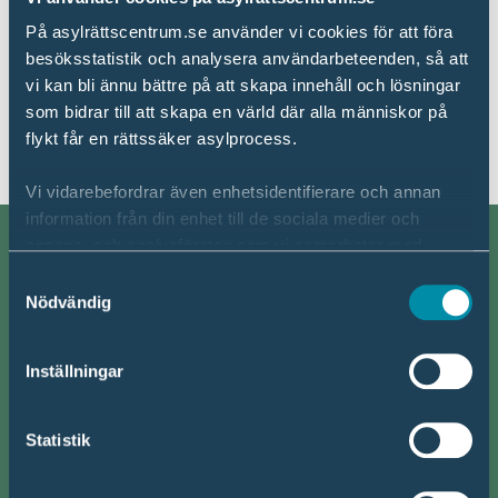
På asylrättscentrum.se använder vi cookies för att föra
Lediga tjänster
besöksstatistik och analysera användarbeteenden, så att
vi kan bli ännu bättre på att skapa innehåll och lösningar
Just nu har vi inga lediga tjänster.
som bidrar till att skapa en värld där alla människor på
flykt får en rättssäker asylprocess.
Vi vidarebefordrar även enhetsidentifierare och annan
information från din enhet till de sociala medier och
annons- och analysföretag som vi samarbetar med.
Om oss
Dessa kan i sin tur kombinera informationen med annan
Samtyckesval
information som du har tillhandahållit eller som de har
Nödvändig
Vårt arbete
samlat in när du har använt deras tjänster.
Kontakt
Inställningar
Läs mer om hur vi hanterar dina personuppgifter i vår
Jobb & praktik
Dataskyddspolicy
.
Nyhetsbrev
Statistik
Press