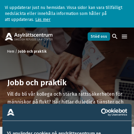
Vi uppdaterar just nu hemsidan. Vissa sidor kan vara tillfälligt
nedsläckta eller innehålla information som håller på
att uppdateras.
Läs mer
search
menu
Stöd oss
Hem
/
Jobb och praktik
Jobb och praktik
Vill du bli vår kollega och stärka rättssäkerheten för
människor på flykt? Här hittar du lediga tjänster och
praktikplatser hos oss.
Vi använder cookies på asylrättscentrum.se