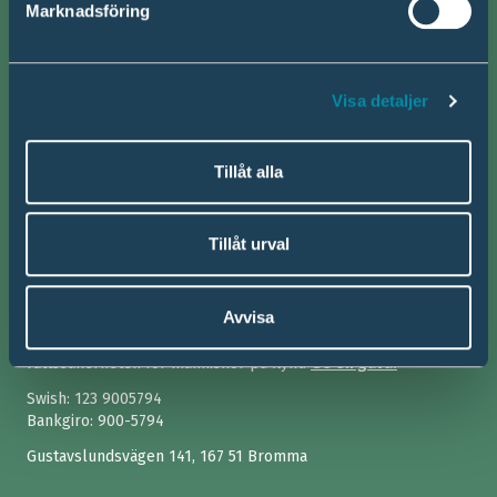
Marknadsföring
Få hjälp
Få hjälp i din situation
Visa detaljer
För dig som är barn
Stötta någon i migrationsprocess
Tillåt alla
Lär dig mer om asylrätt
Tillåt urval
Stöd oss
Avvisa
Med ditt stöd kan vi fortsätta försvara asylrätten och stärka
rättssäkerheten för människor på flykt.
Ge en gåva!
Swish:
123 9005794
Bankgiro: 900-5794
Gustavslundsvägen 141, 167 51 Bromma