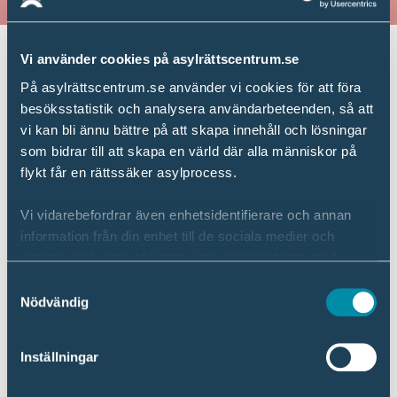
Vi använder cookies på asylrättscentrum.se
På asylrättscentrum.se använder vi cookies för att föra
besöksstatistik och analysera användarbeteenden, så att
vi kan bli ännu bättre på att skapa innehåll och lösningar
som bidrar till att skapa en värld där alla människor på
flykt får en rättssäker asylprocess.
Vi vidarebefordrar även enhetsidentifierare och annan
information från din enhet till de sociala medier och
annons- och analysföretag som vi samarbetar med.
Dessa kan i sin tur kombinera informationen med annan
Samtyckesval
information som du har tillhandahållit eller som de har
Nödvändig
samlat in när du har använt deras tjänster.
Inställningar
Läs mer om hur vi hanterar dina personuppgifter i vår
Dina rättigheter
Dataskyddspolicy
.