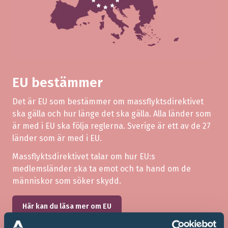
EU bestämmer
Det är EU som bestämmer om massflyktsdirektivet
ska gälla och hur länge det ska gälla. Alla länder som
är med i EU ska följa reglerna. Sverige är ett av de 27
länder som är med i EU.
Massflyktsdirektivet talar om hur EU:s
medlemsländer ska ta emot och ta hand om de
människor som söker skydd.
Här kan du läsa mer om EU