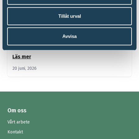
Sverige
Tillåt urval
Världsflyktingdagen 20 juni
Just nu befinner sig fler människor på flykt än
Avvisa
någon gång tidigare, på Världsflyktingdagen
uppmärksammar vi alla de människor som...
Läs mer
20 juni, 2026
Om oss
Vårt arbete
Kontakt