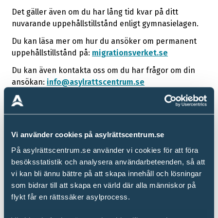
Det gäller även om du har lång tid kvar på ditt
nuvarande uppehållstillstånd enligt gymnasielagen.
Du kan läsa mer om hur du ansöker om permanent
uppehållstillstånd på:
migrationsverket.se
Du kan även kontakta oss om du har frågor om din
ansökan:
info@asylrattscentrum.se
Relaterat
Vi använder cookies på asylrättscentrum.se
På asylrättscentrum.se använder vi cookies för att föra
besöksstatistik och analysera användarbeteenden, så att
vi kan bli ännu bättre på att skapa innehåll och lösningar
Sverige
som bidrar till att skapa en värld där alla människor på
Vi uppdaterar vår hemsida med
flykt får en rättssäker asylprocess.
anledning av EU:s migrations- och