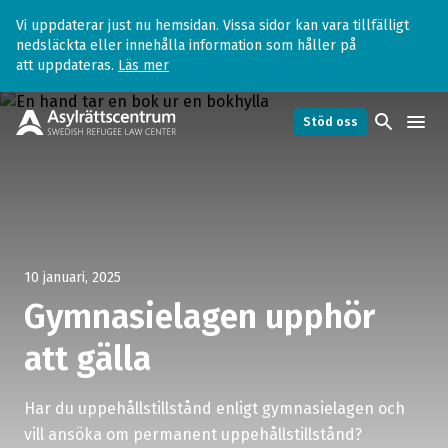
Vi uppdaterar just nu hemsidan. Vissa sidor kan vara tillfälligt
nedsläckta eller innehålla information som håller på
att uppdateras.
Läs mer
search
menu
Stöd oss
10 januari, 2025
Gymnasielagen upphör
att gälla
Har du uppehållstillstånd enligt gymnasielagen och
vill ansöka om permanent uppehållstillstånd?