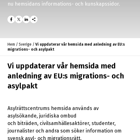
nu hemsidans informations- och kunskapssidor.
share
Hem
/
Sverige
/
Vi uppdaterar vår hemsida med anledning av EU:s
migrations- och asylpakt
Vi uppdaterar vår hemsida med
anledning av EU:s migrations- och
asylpakt
Asylrättscentrums hemsida används av
asylsökande, juridiska ombud
och biträden, civilsamhällesaktörer, studenter,
journalister och andra som söker information om
svensk asyl- och migrationsrätt.