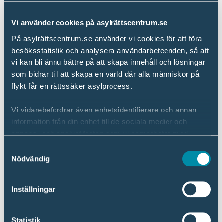
Vi använder cookies på asylrättscentrum.se
Fortsätt läsa
På asylrättscentrum.se använder vi cookies för att föra
chevron_right
besöksstatistik och analysera användarbeteenden, så att
Så fungerar den nya asylprocessen enligt
vi kan bli ännu bättre på att skapa innehåll och lösningar
EU:s migrations- och asylpakt
som bidrar till att skapa en värld där alla människor på
flykt får en rättssäker asylprocess.
Fortsätt läsa
Vi vidarebefordrar även enhetsidentifierare och annan
chevron_right
information från din enhet till de sociala medier och
Analys av EU:s migrations- och asylpakt
annons- och analysföretag som vi samarbetar med.
Dessa kan i sin tur kombinera informationen med annan
Samtyckesval
information som du har tillhandahållit eller som de har
Nödvändig
Relaterat
samlat in när du har använt deras tjänster.
Inställningar
Läs mer om hur vi hanterar dina personuppgifter i vår
Publikationer, Sverige
Dataskyddspolicy
.
Sveriges asylmottagande 2025
Statistik