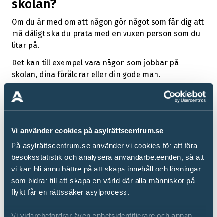
skolan?
Om du är med om att någon gör något som får dig att
må dåligt ska du prata med en vuxen person som du
litar på.
Det kan till exempel vara någon som jobbar på
skolan, dina föräldrar eller din gode man.
Personalen på skolan måste hjälpa till när de får veta
att någon blir utsatt för mobbning.
På Skolverkets hemsida kan du läsa mer om din rätt
Vi använder cookies på asylrättscentrum.se
att vara trygg i skolan och att inte bli utsatt för
mobbning. Du kan också få information om var du
På asylrättscentrum.se använder vi cookies för att föra
kan vända dig om du inte får hjälp av personalen på
besöksstatistik och analysera användarbeteenden, så att
din skola.
vi kan bli ännu bättre på att skapa innehåll och lösningar
som bidrar till att skapa en värld där alla människor på
Till Skolverkets hemsida
flykt får en rättssäker asylprocess.
Vi vidarebefordrar även enhetsidentifierare och annan