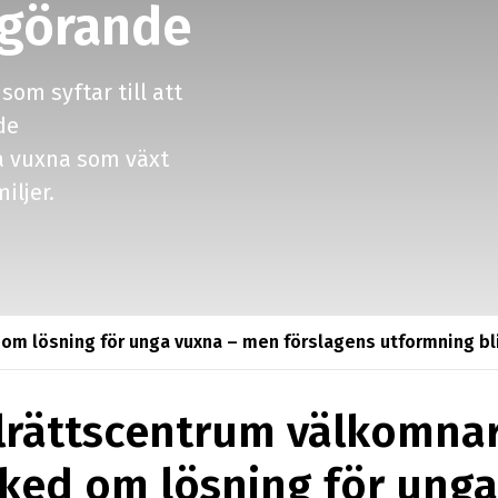
vgörande
Utbildningar
som syftar till att
Nyhetsbrev
de
 vuxna som växt
miljer
.
om lösning för unga vuxna – men förslagens utformning bl
lrättscentrum välkomna
ked om lösning för unga