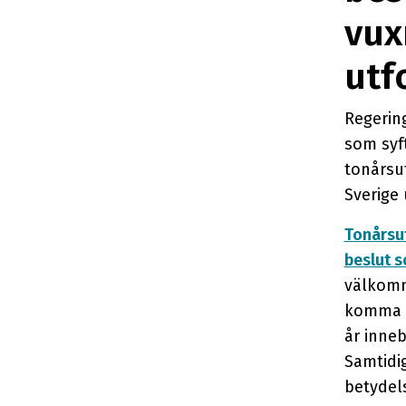
vux
utf
Regerin
som syft
tonårsu
Sverige 
Tonårsut
beslut s
välkomna
komma t
år inneb
Samtidig
betydels