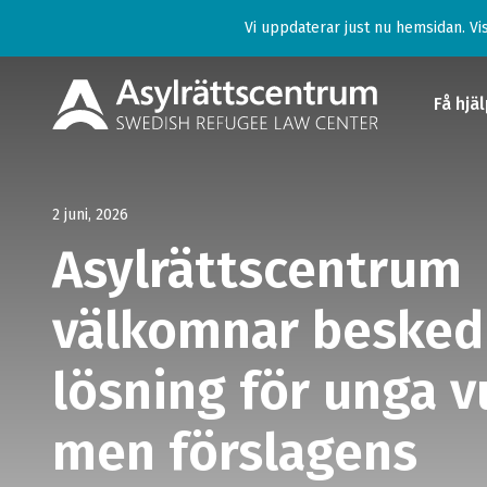
Vi uppdaterar just nu hemsidan. Vis
Få hjä
Få hjä
2 juni, 2026
För d
Asylrättscentrum
Ge st
välkomnar beske
Lär d
lösning för unga v
migra
men förslagens