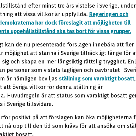
stillstånd efter minst tre års vistelse i Sverige, under
tning att vissa villkor är uppfyllda.
Regeringen och
emokraterna har dock föreslagit att möjligheten till
ta uppehållstillstånd ska tas bort för vissa grupper.
t kan de nu presenterade förslagen innebära att fler
r möjlighet att stanna i Sverige tillräckligt länge för a
 sig och skapa en mer långsiktig rättslig trygghet. Enl
an personer som vistats lagligen och oavbrutet i Sveri
em år nämligen beviljas
ställning som varaktigt bosatt
,
t att övriga villkor för denna ställning är
a. Huvudregeln är att status som varaktigt bosatt ger
s i Sverige tillsvidare.
ärför positivt på att förslagen kan öka möjligheterna 
t nå upp till den tid som krävs för att ansöka om stä
ktigt bosatt.