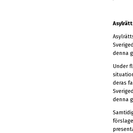
Asylrät
Asylrätt
Sveriged
denna g
Under fl
situatio
deras fa
Sverige
denna gr
Samtidig
förslage
presenta