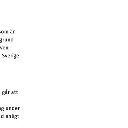
som är
 grund
Även
 Sverige
 går att
ång under
d enligt