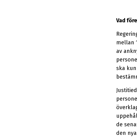
Vad före
Regerin
mellan 1
av ankn
persone
ska kunn
bestäm
Justitie
personer
överklag
uppehåll
de sena
den nya 