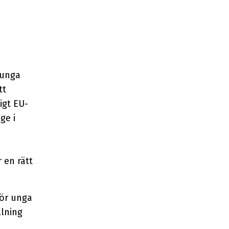
 unga
tt
igt EU-
ge i
 en rätt
för unga
llning