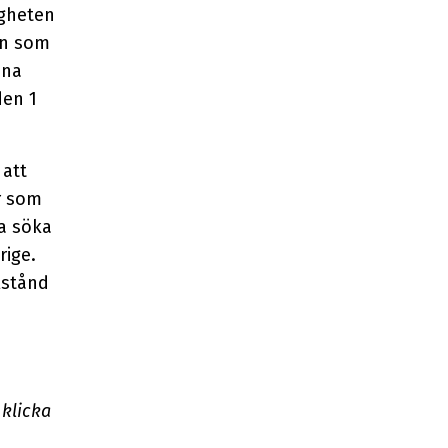
igheten
en som
nna
den 1
 att
r som
a söka
rige.
lstånd
 klicka