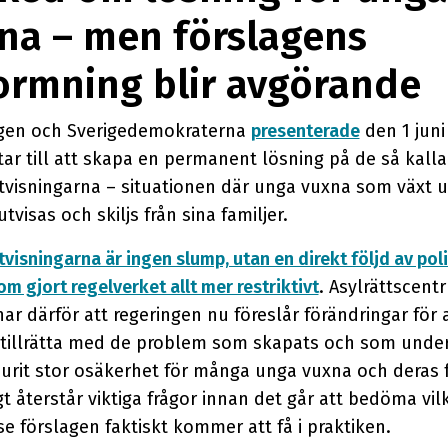
na – men förslagens
ormning blir avgörande
gen och Sverigedemokraterna
presenterade
den 1 juni
ar till att skapa en permanent lösning på de så kall
tvisningarna – situationen där unga vuxna som växt u
utvisas och skiljs från sina familjer.
visningarna är ingen slump, utan en direkt följd av pol
om gjort regelverket allt mer restriktivt
. Asylrättscent
r därför att regeringen nu föreslår förändringar för 
illrätta med de problem som skapats och som under 
urit stor osäkerhet för många unga vuxna och deras f
t återstår viktiga frågor innan det går att bedöma vil
e förslagen faktiskt kommer att få i praktiken.