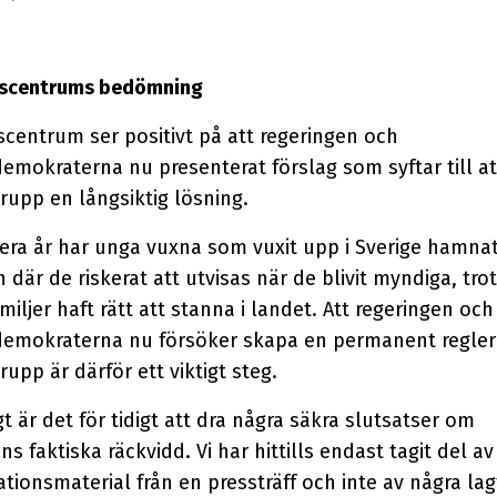
tscentrums bedömning
scentrum ser positivt på att regeringen och
emokraterna nu presenterat förslag som syftar till at
rupp en långsiktig lösning.
era år har unga vuxna som vuxit upp i Sverige hamnat
n där de riskerat att utvisas när de blivit myndiga, trot
miljer haft rätt att stanna i landet. Att regeringen och
demokraterna nu försöker skapa en permanent regleri
upp är därför ett viktigt steg.
t är det för tidigt att dra några säkra slutsatser om
ns faktiska räckvidd. Vi har hittills endast tagit del av
tionsmaterial från en pressträff och inte av några lag