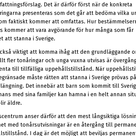
rfattningsförslag. Det är därför först när de konkreta
ringarna presenteras som det går att bedöma vilka u
om faktiskt kommer att omfattas. Hur bestämmelser
s kommer att vara avgörande för hur många som får
t att stanna i Sverige.
också viktigt att komma ihåg att den grundläggande 
 allt fler tonåringar och unga vuxna utvisas är övergån
ta till tillfälliga uppehållstillstånd. När uppehållsti
egränsade måste rätten att stanna i Sverige prövas på
rlängning. Det innebär att barn som kommit till Sveri
mans med sina familjer kan hamna i en helt annan sit
lir äldre.
tscentrum anser därför att den mest långsiktiga lösni
et med tonårsutvisningar är en återgång till perman
stillstånd. I dag är det möjligt att beviljas permanen