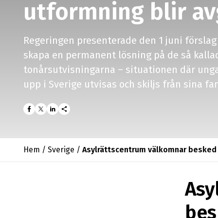
utformning blir a
Regeringen presenterade den 1 juni förslag 
skapa en permanent lösning
på de så kalla
tonårsutvisningarna – situationen där
unga
upp i Sverige utvisas och skiljs från sina fa
share
Hem
/
Sverige
/
Asylrättscentrum välkomnar besked 
Asy
bes