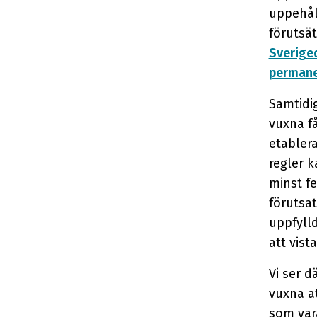
uppehåll
förutsät
Sveriged
permanen
Samtidig
vuxna få
etablera
regler k
minst f
förutsat
uppfylld
att vista
Vi ser d
vuxna at
som vara