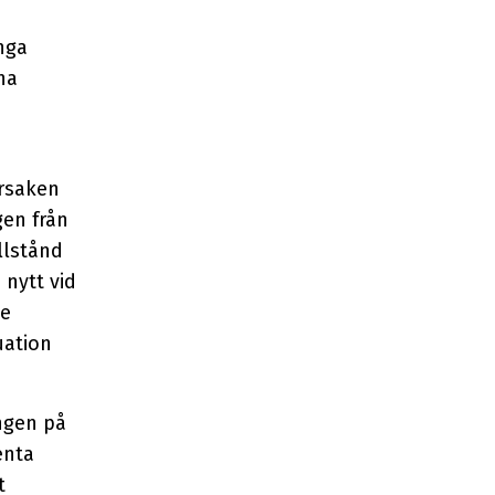
nga
na
orsaken
gen från
llstånd
 nytt vid
ge
uation
ngen på
enta
t