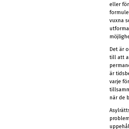
eller fö
formule
vuxna s
utforma
möjlighe
Det är 
till att
permanen
är tidsb
varje fö
tillsam
när de b
Asylrät
problem
uppehåll