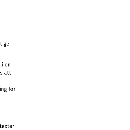
t ge
 i en
s att
ng för
texter