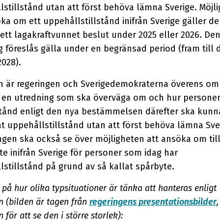
stillstånd utan att först behöva lämna Sverige. Möjl
ka om ett uppehållstillstånd inifrån Sverige gäller d
 ett lagakraftvunnet beslut under 2025 eller 2026. De
g föreslås gälla under en begränsad period (fram till 
2028).
en är regeringen och Sverigedemokraterna överens om
ta en utredning som ska överväga om och hur persone
lstånd enligt den nya bestämmelsen därefter ska kunn
t uppehållstillstånd utan att först behöva lämna Sve
ngen ska också se över möjligheten att ansöka om til
te inifrån Sverige för personer som idag har
stillstånd på grund av så kallat spårbyte.
på hur olika typsituationer är tänka att hanteras enligt
n (bilden är tagen från
regeringens presentationsbilder
,
 för att se den i större storlek):