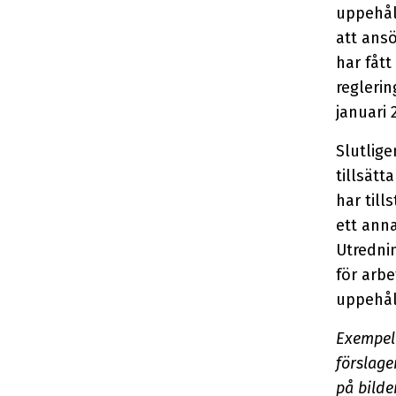
uppehåll
att ansö
har fått
reglerin
januari 
Slutlig
tillsät
har til
ett anna
Utredni
för arbe
uppehåll
Exempel 
förslage
på bilden