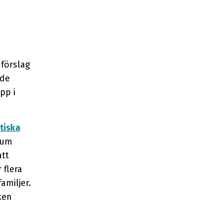
 förslag
ade
pp i
itiska
rum
att
flera
amiljer.
ken