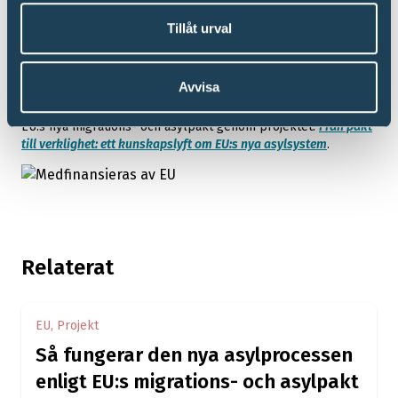
Sverige.
Tillåt urval
Avvisa
Vi på Asylrättscentrum bevakar och sprider information om
EU:s nya migrations- och asylpakt genom projektet:
Från pakt
till verklighet: ett kunskapslyft om EU:s nya asylsystem
.
Relaterat
EU, Projekt
Så fungerar den nya asylprocessen
enligt EU:s migrations- och asylpakt