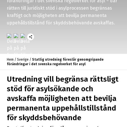
förändringar i det svenska regelverket för asyl – där
rätten till juridiskt stöd i asylprocessen begränsas
kraftigt och möjligheten att bevilja permanenta
uppehållstillstånd för skyddsbehövande avskaffas.
share
Hem
/
Sverige
/
Statlig utredning föreslår genomgripande
förändringar i det svenska regelverket för asyl
Utredning vill begränsa rättsligt
stöd för asylsökande och
avskaffa möjligheten att bevilja
permanenta uppehållstillstånd
för skyddsbehövande