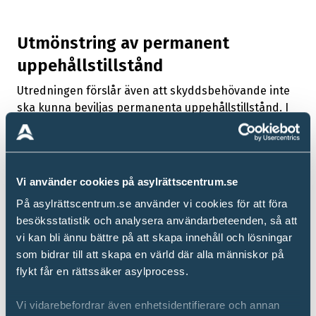
Utmönstring av permanent
uppehållstillstånd
Utredningen förslår även att skyddsbehövande inte
ska kunna beviljas permanenta uppehållstillstånd. I
stället ska tillstånden som beviljas vara
tidsbegränsade och därmed omprövas regelbundet.
Syftet är att anpassa svensk lag till EU:s rättsliga
miniminivå.
Vi använder cookies på asylrättscentrum.se
Vi på Asylrättscentrum befarar att förslaget riskerar
På asylrättscentrum.se använder vi cookies för att föra
att leda till långvarig osäkerhet för personer som har
besöksstatistik och analysera användarbeteenden, så att
beviljats skydd. Utan möjlighet till permanent
vi kan bli ännu bättre på att skapa innehåll och lösningar
uppehållstillstånd förblir människor i en ständig
som bidrar till att skapa en värld där alla människor på
limbo, där de inte vet om de får stanna i Sverige på
flykt får en rättssäker asylprocess.
längre sikt. Det är först om man når upp till kraven
för medborgarskap som man kommer att uppnå en
Vi vidarebefordrar även enhetsidentifierare och annan