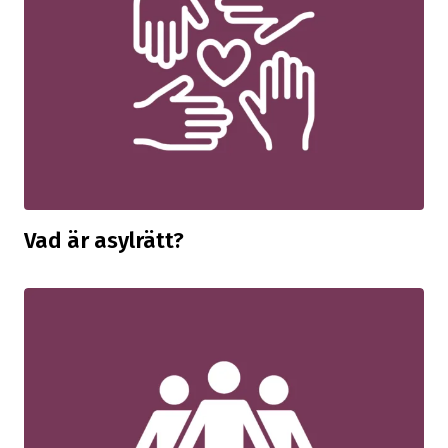
Vad är asylrätt?