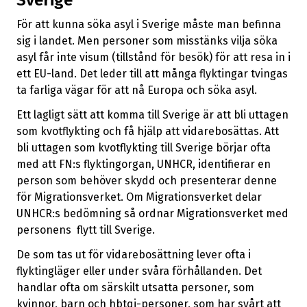
Sverige
För att kunna söka asyl i Sverige måste man befinna
sig i landet. Men personer som misstänks vilja söka
asyl får inte visum (tillstånd för besök) för att resa in i
ett EU-land. Det leder till att många flyktingar tvingas
ta farliga vägar för att nå Europa och söka asyl.
Ett lagligt sätt att komma till Sverige är att bli uttagen
som kvotflykting och få hjälp att vidarebosättas. Att
bli uttagen som kvotflykting till Sverige börjar ofta
med att FN:s flyktingorgan, UNHCR, identifierar en
person som behöver skydd och presenterar denne
för Migrationsverket. Om Migrationsverket delar
UNHCR:s bedömning så ordnar Migrationsverket med
personens flytt till Sverige.
De som tas ut för vidarebosättning lever ofta i
flyktingläger eller under svåra förhållanden. Det
handlar ofta om särskilt utsatta personer, som
kvinnor, barn och hbtqi-personer, som har svårt att