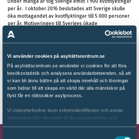
Under många år tog Sverige emot 1 900 kvotflyktingar
per år. I oktober 2016 beslutades att Sverige skulle
öka mottagandet av kvotflyktingar till 5 000 personer
per år. Motiveringen till Sveriges ökade
kvotflyktingmottagande var det stigande antalet
flyktingar i världen som är i akut behov av skydd.
Sedan år 2023 har dock regeringen beslutat att
Vi använder cookies på asylrättscentrum.se
minska antalet kvotflyktingar till 900 per år.
Regeringen och Sverigedemokraterna har även
På asylrättscentrum.se använder vi cookies för att föra
bestämt att Sverige ska ”ställa krav till FN-organet
besöksstatistik och analysera användarbeteenden, så att
UNHCR gällande vilket underlag kvotflyktingarna ska
vi kan bli ännu bättre på att skapa innehåll och lösningar
väljas från. Urvalet ska utgå från kriterier som ger en
som bidrar till att skapa en värld där alla människor på
välgrundad prognos för god integration i det svenska
flykt får en rättssäker asylprocess.
samhället”.
Vi vidarebefordrar även enhetsidentifierare och annan
information från din enhet till de sociala medier och
annons- och analysföretag som vi samarbetar med.
Dessa kan i sin tur kombinera informationen med annan
Samtyckesval