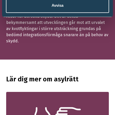
personer, inkluderandes de som tillhör särskilt
Avvisa
utsatta grupper, kommer att tvingas ut på farliga
resor för att söka skydd. Det är också
bekymmersamt att utvecklingen går mot att urvalet
av kvotflyktingar i större utsträckning grundas på
bedömd integrationsförmåga snarare än på behov av
skydd.
Lär dig mer om asylrätt