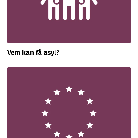
Vem kan få asyl?