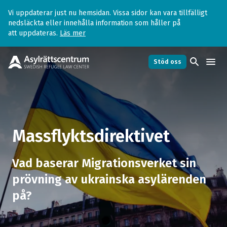
Vi uppdaterar just nu hemsidan. Vissa sidor kan vara tillfälligt
nedsläckta eller innehålla information som håller på
att uppdateras.
Läs mer
search
menu
Stöd oss
Massflyktsdirektivet
arrow_forward
Vad är massflyktsdirektivet?
arrow_forward
Massflyktsdirektivet
Vilka omfattas av Massflyktsdirektivet?
arrow_forward
Vad baserar Migrationsverket sin
prövning av ukrainska asylärenden
Hur ska jag göra för att få uppehållstillstånd
arrow_forward
på?
enligt massflyktsdirektivet?
Får jag ansöka om tillfälligt skydd och