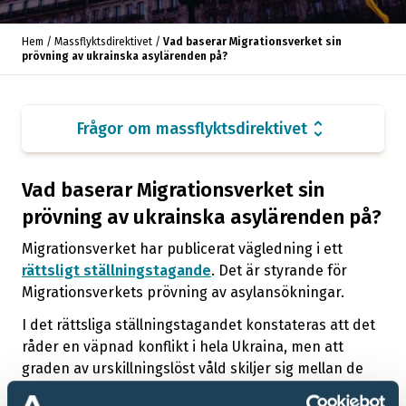
arrow_forward
uppehållstillstånd i vilket EU-land jag vill?
Hem
/
Massflyktsdirektivet
/
Vad baserar Migrationsverket sin
prövning av ukrainska asylärenden på?
Hur länge gäller ett uppehållstillstånd med
arrow_forward
tillfälligt skydd enligt massflyktsdirektivet?
unfold_more
Frågor om massflyktsdirektivet
Kan jag folkbokföra mig i Sverige?
arrow_forward
Vad baserar Migrationsverket sin
Måste jag ha ett giltigt pass?
arrow_forward
prövning av ukrainska asylärenden på?
Kan jag byta från tillfälligt skydd enligt
Migrationsverket har publicerat vägledning i ett
massflyktsdirektivet till en annan typ av
rättsligt ställningstagande
. Det är styrande för
arrow_forward
uppehållstillstånd, som uppehållstillstånd på
Migrationsverkets prövning av asylansökningar.
grund av arbete eller anknytning?
I det rättsliga ställningstagandet konstateras att det
råder en väpnad konflikt i hela Ukraina, men att
Vad är det för skillnad på uppehållstillstånd
graden av urskillningslöst våld skiljer sig mellan de
enligt massflyktsdirektivet och
arrow_forward
olika regionerna.
skyddsstatusförklaring (asyl)?